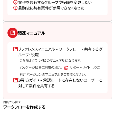
contact_support
案件を共有するグループや役職を変更したい
contact_support
異動後に共有案件が参照できなくなった
developer_guide
関連マニュアル
developer_guide
リファレンスマニュアル - ワークフロー - 共有するグ
ループ・役職
こちらはクラウド版のマニュアルになります。
パッケージ版をご利用の場合、
サポートサイト
よりご
利用バージョンのマニュアルをご参照ください。
developer_guide
逆引きガイド - 承認ルートに存在しないユーザーに
対して案件を共有する
目的から探す
ワークフローを作成する