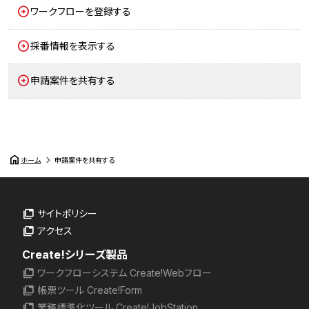
ワークフローを登録する
採番情報を表示する
申請案件を共有する
home
ホーム
申請案件を共有する
サイトポリシー
アクセス
Create!シリーズ製品
ワークフローシステム Create!Webフロー
帳票ツール Create!Form
業務標準化ツール Create!JobStation