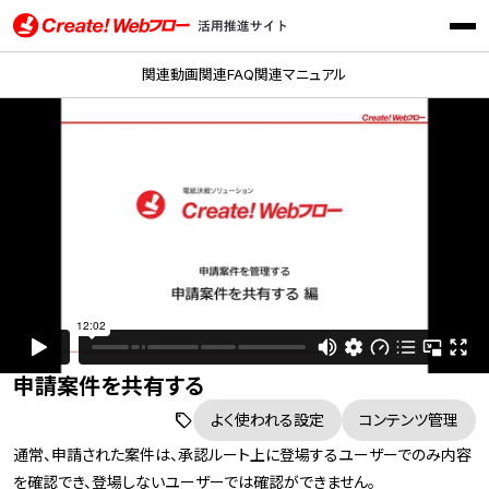
メニ
Create!Webフロー活用推進サイト インフォテック株式会社
関連動画
関連FAQ
関連マニュアル
申請案件を共有する
よく使われる設定
コンテンツ管理
通常、申請された案件は、承認ルート上に登場するユーザーでのみ内容
を確認でき、登場しないユーザーでは確認ができません。