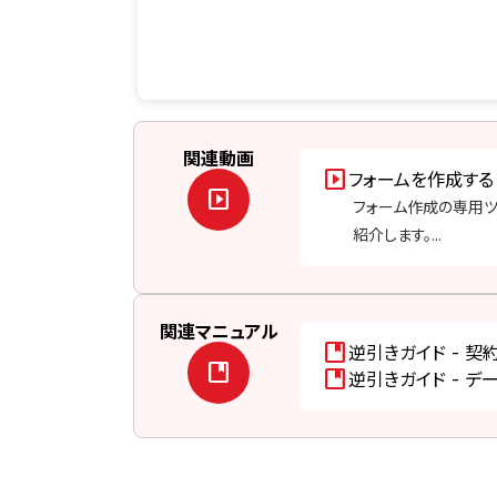
関連動画
slideshow
フォームを作成する
slideshow
フォーム作成の専用ツ
紹介します。...
関連マニュアル
developer_guide
逆引きガイド - 
developer_guide
developer_guide
逆引きガイド - 