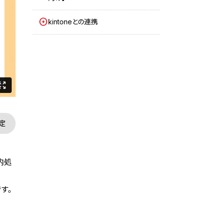
kintoneとの連携
定
内処
す。