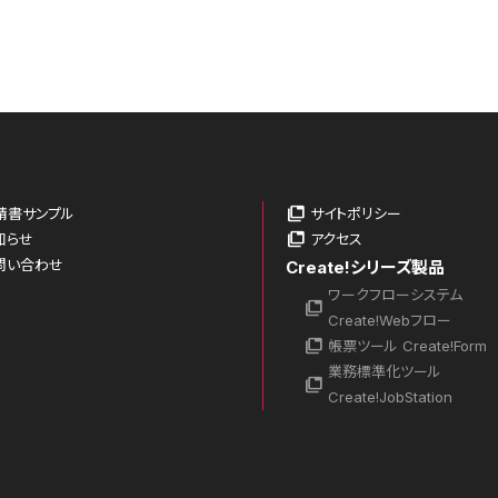
請書サンプル
サイトポリシー
知らせ
アクセス
問い合わせ
Create!シリーズ製品
ワークフローシステム
Create!Webフロー
帳票ツール Create!Form
業務標準化ツール
Create!JobStation