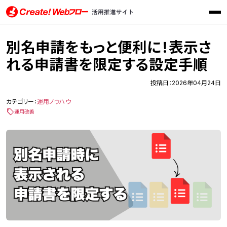
メニ
Create!Webフロー活用推進サイト インフォテック株式会社
別名申請をもっと便利に！表示さ
れる申請書を限定する設定手順
投稿日：2026年04月24日
カテゴリー：
運用ノウハウ
運用改善