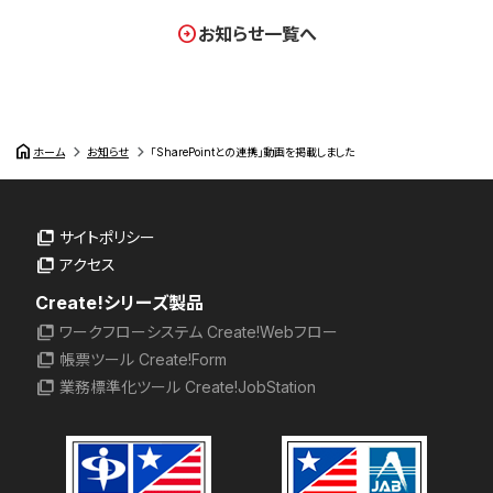
お知らせ一覧へ
home
ホーム
お知らせ
「SharePointとの連携」動画を掲載しました
サイトポリシー
アクセス
Create!シリーズ製品
ワークフローシステム Create!Webフロー
帳票ツール Create!Form
業務標準化ツール Create!JobStation