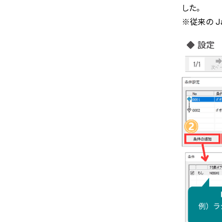
した。
※従来の J