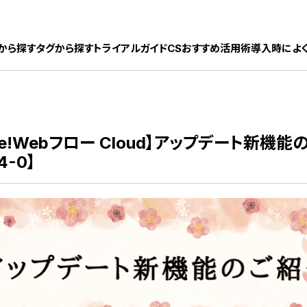
ック株式会社
から探す
タグから探す
トライアルガイド
CSおすすめ活用術
導入時によ
ate!Webフロー Cloud】アップデート新機
4-0】