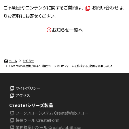
ご不明点やコンテンツに関するご質問は、
お問い合わせ
よ
りお気軽にお寄せください。
お知らせ一覧へ
home
ホーム
お知らせ
「Teamsとの連携」資料と「複数ページのLiteフォームを作成する」動画を掲載しました
サイトポリシー
アクセス
Create!シリーズ製品
ワークフローシステム Create!Webフロー
帳票ツール Create!Form
業務標準化ツール Create!JobStation