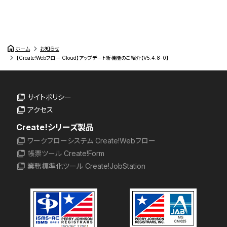
home
ホーム
お知らせ
【Create!Webフロー Cloud】アップデート新機能のご紹介【V5.4.8-0】
サイトポリシー
アクセス
Create!シリーズ製品
ワークフローシステム Create!Webフロー
帳票ツール Create!Form
業務標準化ツール Create!JobStation