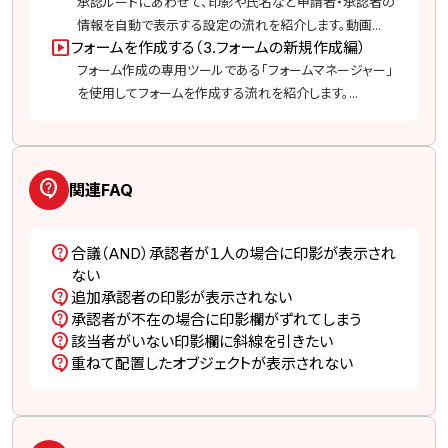
承認ルートにあわせて、印影や氏名など申請者・承認者の
情報を自動で表示する設定の流れを紹介します。動画...
slideshow
フォームを作成する（3.フォームの新規作成編）
フォーム作成の専用ツールである「フォームマネージャー」
を使用してフォームを作成する流れを紹介します。...
contact_support
関連FAQ
contact_support
合議（AND）承認者が１人の場合に印影が表示され
ない
contact_support
追加承認者の印影が表示されない
contact_support
承認者が不在の場合に印影欄がずれてしまう
contact_support
該当者がいない印影欄に斜線を引きたい
contact_support
重ねて配置したオブジェクトが表示されない