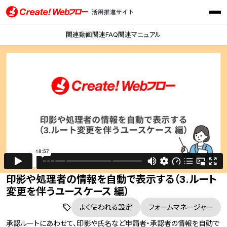
メニ
Create!Webフロー活用推進サイト インフォテック株式会社
関連動画
関連FAQ
関連マニュアル
印影や処理者の情報を自動で表示する（3.ルート
変更を伴うユースケース 編）
よく使われる設定
フォームマネージャー
承認ルートにあわせて、印影や氏名など申請者・承認者の情報を自動で