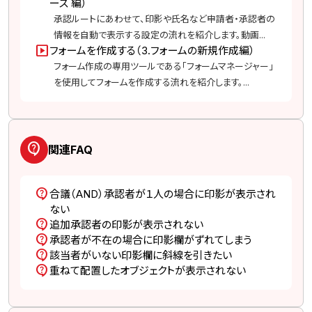
ース 編）
承認ルートにあわせて、印影や氏名など申請者・承認者の
情報を自動で表示する設定の流れを紹介します。動画...
slideshow
フォームを作成する（3.フォームの新規作成編）
フォーム作成の専用ツールである「フォームマネージャー」
を使用してフォームを作成する流れを紹介します。...
contact_support
関連FAQ
contact_support
合議（AND）承認者が１人の場合に印影が表示され
ない
contact_support
追加承認者の印影が表示されない
contact_support
承認者が不在の場合に印影欄がずれてしまう
contact_support
該当者がいない印影欄に斜線を引きたい
contact_support
重ねて配置したオブジェクトが表示されない