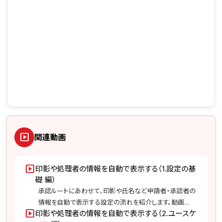
slideshow
関連動画
slideshow
印影や処理者の情報を自動で表示する（1.設定の基
礎 編）
承認ルートにあわせて、印影や氏名など申請者・承認者の
情報を自動で表示する設定の流れを紹介します。動画...
slideshow
印影や処理者の情報を自動で表示する（2.ユースケ