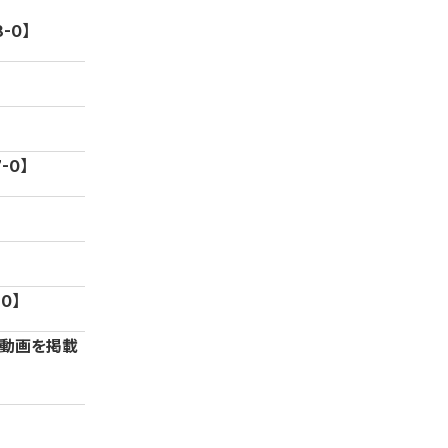
-0】
-0】
0】
」動画を掲載