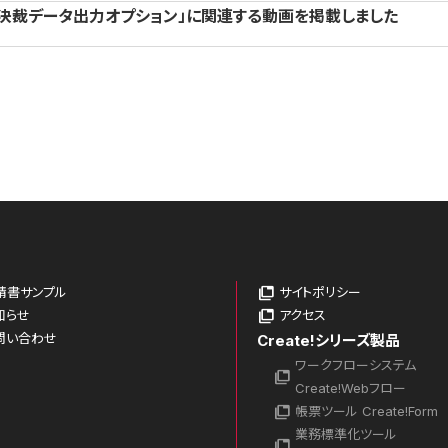
「決裁データ出力オプション」に関連する動画を掲載しました
請書サンプル
サイトポリシー
知らせ
アクセス
問い合わせ
Create!シリーズ製品
ワークフローシステム
Create!Webフロー
帳票ツール Create!Form
業務標準化ツール